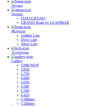
Αρχικη
Προφιλ
ΓΙΑΤΙ GRAND;
GRAND Boats by LEADMAR
Μοντελα
Golden Line
Drive Line
Silver Line
Τεχνολογια
Gallery
G980 NEW
G850
G750
G680
G650
G580
G500
G420
G380neo
G340neo