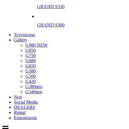
GRAND S330
GRAND S300
Τεχνολογια
Gallery
G980 NEW
G850
G750
G680
G650
G580
G500
G420
G380neo
G340neo
Νεα
Social Media
DEALERS
Rental
Επικοινωνια