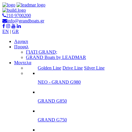
210 9700200
info@grandboats.gr
EN
|
GR
Αρχικη
Προφιλ
ΓΙΑΤΙ GRAND;
GRAND Boats by LEADMAR
Μοντελα
Golden Line
Drive Line
Silver Line
ΝΕΟ - GRAND G980
GRAND G850
GRAND G750