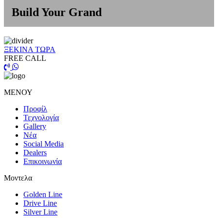
Build Your Grand
ΞΕΚΙΝΑ ΤΩΡΑ
FREE CALL
ΜΕΝΟΥ
Προφίλ
Τεχνολογία
Gallery
Νέα
Social Media
Dealers
Επικοινωνία
Μοντελα
Golden Line
Drive Line
Silver Line