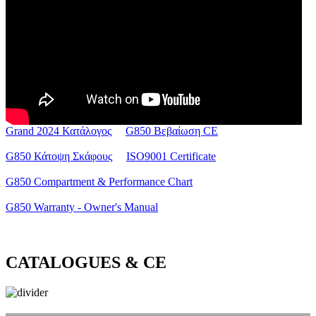
Grand 2024 Κατάλογος
G850 Βεβαίωση CE
G850 Κάτοψη Σκάφους
ISO9001 Certificate
G850 Compartment & Performance Chart
G850 Warranty - Owner's Manual
CATALOGUES & CE