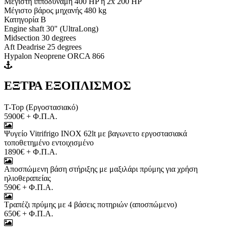
Μεγίστη ιπποδύναμη 400 HP ή 2x 200 HP
Μέγιστο βάρος μηχανής 480 kg
Κατηγορία B
Engine shaft 30" (UltraLong)
Midsection 30 degrees
Aft Deadrise 25 degrees
Hypalon Neoprene ORCA 866
ΕΞΤΡΑ ΕΞΟΠΛΙΣΜΟΣ
T-Top (Εργοστασιακό)
5900€ + Φ.Π.Α.
Ψυγείο Vitrifrigo INOX 62lt με βαγωνετο εργοστασιακά
τοποθετημένο εντοιχισμένο
1890€ + Φ.Π.Α.
Αποσπώμενη βάση στήριξης με μαξιλάρι πρύμης για χρήση
ηλιοθεραπείας
590€ + Φ.Π.Α.
Τραπέζι πρύμης με 4 βάσεις ποτηριών (αποσπώμενο)
650€ + Φ.Π.Α.