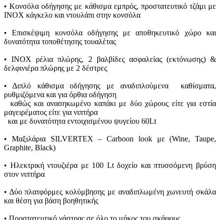
• Κονσόλα οδήγησης με κάθισμα εμπρός, προστατευτικό τζάμι με
INOX κάγκελο και ντουλάπι στην κονσόλα
• Επισκέψιμη κονσόλα οδήγησης με αποθηκευτικό χώρο και
δυνατότητα τοποθέτησης τουαλέτας
• INOX ρέλια πλώρης, 2 βαλβίδες ασφαλείας (εκτόνωσης) &
δελφινιέρα πλώρης με 2 δέστρες
• Διπλό κάθισμα οδήγησης με αναδιπλούμενα καθίσματα,
ρυθμιζόμενα και για όρθια οδήγηση
καθώς και ανασηκωμένο καπάκι με δύο χώρους είτε για εστία
μαγειρέματος είτε για νιπτήρα
και με δυνατότητα εντοιχισμένου ψυγείου 60Lt
• Mαξιλάρια SILVERTEX – Carboon look με (Wine, Taupe,
Graphite, Black)
• Ηλεκτρική ντουζιέρα με 100 Lt δοχείο και πτυσσόμενη βρύση
στον νιπτήρα
• Δύο πλατφόρμες κολύμβησης με αναδιπλωμένη χωνευτή σκάλα
και θέση για βάση βοηθητικής
• Προστατευτικό γάστρας σε όλο το μήκος του σκάφους