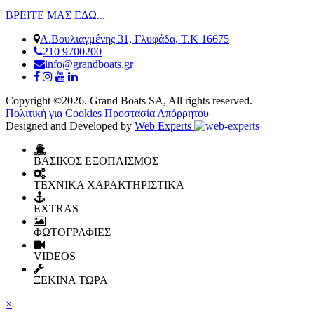
ΒΡΕΙΤΕ ΜΑΣ ΕΔΩ...
Λ.Βουλιαγμένης 31, Γλυφάδα, Τ.Κ 16675
210 9700200
info@grandboats.gr
Copyright ©2026. Grand Boats SA, All rights reserved.
Πολιτική για Cookies
Προστασία Απόρρητου
Designed and Developed by
Web Experts
ΒΑΣΙΚΟΣ ΕΞΟΠΛΙΣΜΟΣ
ΤΕΧΝΙΚΑ ΧΑΡΑΚΤΗΡΙΣΤΙΚΑ
EXTRAS
ΦΩΤΟΓΡΑΦΙΕΣ
VIDEOS
ΞΕΚΙΝΑ ΤΩΡΑ
×