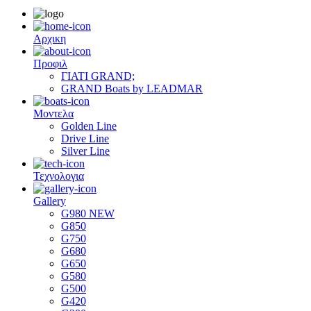
Αρχικη
Προφιλ
ΓΙΑΤΙ GRAND;
GRAND Boats by LEADMAR
Μοντελα
Golden Line
Drive Line
Silver Line
Τεχνολογια
Gallery
G980 NEW
G850
G750
G680
G650
G580
G500
G420