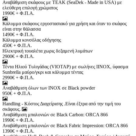
Αναβάθμιση σκάφους με TEAK (SeaDek - Made in USA) με
ελεύθερη επιλογή χρώματος
1990€ + Φ.Π.Α.
Κάλυμμα σκάφους εργοστασιακό για χρήση και όταν το σκάφος
είναι στην θάλασσα
1490€ + Φ.Π.Α.
Κάλυμμα κονσόλας οδήγησης
450€ + Φ.Π.Α.
Ηλεκτρική τουαλέτα χωρις δεξαμενή λυμάτων
2900€ + Φ.Π.Α.
Τέντα Ηλιού Τυλιγάδας (VIOTAP) με σωλήνες ΙΙΝΟΧ, ύφασμα
Sunbrella μαύρο/γκρι και κάλυμμα τέντας
2990€ + Φ.Π.Α.
Aναβάθμιση όλων των INOX σε Black powder
950€ + Φ.Π.Α.
Handling - Κόστος Διαχείρισης .Είναι έξτρα από την τιμή του
σκάφους.
Αναβάθμιση μπαλονιών σε Black Carbon: ORCA 866
1990€ + Φ.Π.Α.
Αναβάθμιση μπαλονιών σε Black Fabric Impression: ORCA 866
1390€ + Φ.Π.Α.