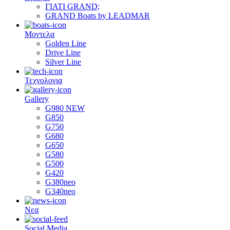
ΓΙΑΤΙ GRAND;
GRAND Boats by LEADMAR
Μοντελα
Golden Line
Drive Line
Silver Line
Τεχνολογια
Gallery
G980 NEW
G850
G750
G680
G650
G580
G500
G420
G380neo
G340neo
Νεα
Social Media