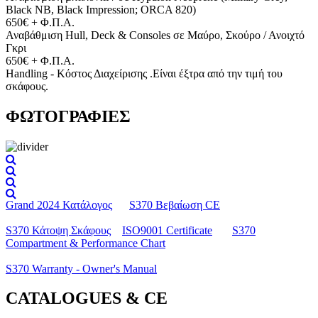
Black NB, Black Impression; ORCA 820)
650€ + Φ.Π.Α.
Αναβάθμιση Hull, Deck & Consoles σε Μαύρο, Σκούρο / Ανοιχτό
Γκρι
650€ + Φ.Π.Α.
Handling - Κόστος Διαχείρισης .Είναι έξτρα από την τιμή του
σκάφους.
ΦΩΤΟΓΡΑΦΙΕΣ
Grand 2024 Κατάλογος
S370 Βεβαίωση CE
S370 Κάτοψη Σκάφους
ISO9001 Certificate
S370
Compartment & Performance Chart
S370 Warranty - Owner's Manual
CATALOGUES & CE