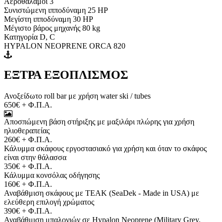
Αεροθάλαμοι 3
Συνιστώμενη ιπποδύναμη 25 HP
Μεγίστη ιπποδύναμη 30 HP
Μέγιστο βάρος μηχανής 80 kg
Κατηγορία D, C
HYPALON NEOPRENE ORCA 820
ΕΞΤΡΑ ΕΞΟΠΛΙΣΜΟΣ
Ανοξείδωτο roll bar με χρήση water ski / tubes
650€ + Φ.Π.Α.
Αποσπώμενη βάση στήριξης με μαξιλάρι πλώρης για χρήση
ηλιοθεραπείας
260€ + Φ.Π.Α.
Κάλυμμα σκάφους εργοστασιακό για χρήση και όταν το σκάφος
είναι στην θάλασσα
350€ + Φ.Π.Α.
Κάλυμμα κονσόλας οδήγησης
160€ + Φ.Π.Α.
Αναβάθμιση σκάφους με TEAK (SeaDek - Made in USA) με
ελεύθερη επιλογή χρώματος
390€ + Φ.Π.Α.
Αναβάθμιση μπαλονιών σε Hypalon Neoprene (Military Grey,