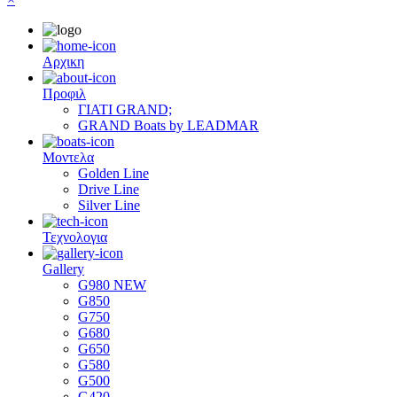
Αρχικη
Προφιλ
ΓΙΑΤΙ GRAND;
GRAND Boats by LEADMAR
Μοντελα
Golden Line
Drive Line
Silver Line
Τεχνολογια
Gallery
G980 NEW
G850
G750
G680
G650
G580
G500
G420