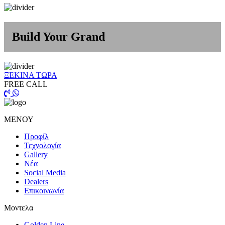
Build Your Grand
ΞΕΚΙΝΑ ΤΩΡΑ
FREE CALL
ΜΕΝΟΥ
Προφίλ
Τεχνολογία
Gallery
Νέα
Social Media
Dealers
Επικοινωνία
Μοντελα
Golden Line