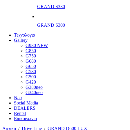
GRAND S330
GRAND S300
Τεχνολογια
Gallery
G980 NEW
G850
G750
G680
G650
G580
G500
G420
G380neo
G340neo
Νεα
Social Media
DEALERS
Rental
Επικοινωνια
Αρχική
/
Drive Line
/
GRAND D600 LUX