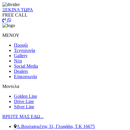
ΞΕΚΙΝΑ ΤΩΡΑ
FREE CALL
ΜΕΝΟΥ
Προφίλ
Τεχνολογία
Gallery
Νέα
Social Media
Dealers
Επικοινωνία
Μοντελα
Golden Line
Drive Line
Silver Line
ΒΡΕΙΤΕ ΜΑΣ ΕΔΩ...
Λ.Βουλιαγμένης 31, Γλυφάδα, Τ.Κ 16675