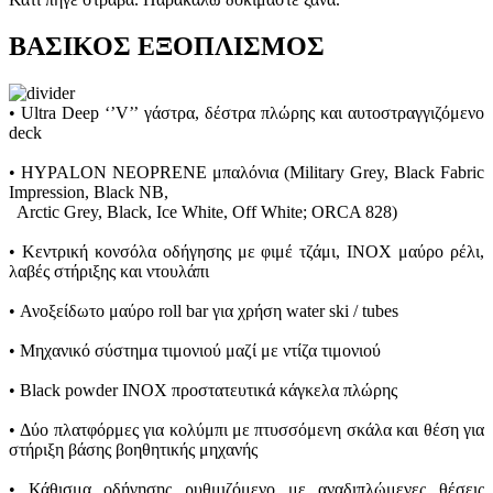
ΒΑΣΙΚΟΣ ΕΞΟΠΛΙΣΜΟΣ
• Ultra Deep ‘’V’’ γάστρα, δέστρα πλώρης και αυτοστραγγιζόμενο
deck
• HYPALON NEOPRENE μπαλόνια (Military Grey, Black Fabric
Impression, Black NB,
Arctic Grey, Black, Ice White, Off White; ORCA 828)
• Κεντρική κονσόλα οδήγησης με φιμέ τζάμι, INOX μαύρο ρέλι,
λαβές στήριξης και ντουλάπι
• Ανοξείδωτο μαύρο roll bar για χρήση water ski / tubes
• Μηχανικό σύστημα τιμονιού μαζί με ντίζα τιμονιού
• Black powder INOX προστατευτικά κάγκελα πλώρης
• Δύο πλατφόρμες για κολύμπι με πτυσσόμενη σκάλα και θέση για
στήριξη βάσης βοηθητικής μηχανής
• Κάθισμα οδήγησης ρυθμιζόμενo με αναδιπλώμενες θέσεις