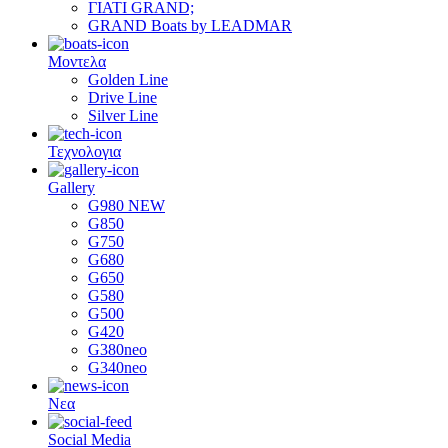
ΓΙΑΤΙ GRAND;
GRAND Boats by LEADMAR
Μοντελα
Golden Line
Drive Line
Silver Line
Τεχνολογια
Gallery
G980 NEW
G850
G750
G680
G650
G580
G500
G420
G380neo
G340neo
Νεα
Social Media