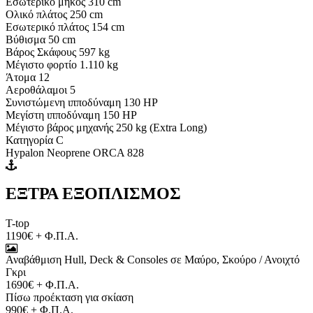
Εσωτερικό μήκος 310 cm
Ολικό πλάτος 250 cm
Εσωτερικό πλάτος 154 cm
Βύθισμα 50 cm
Βάρος Σκάφους 597 kg
Μέγιστο φορτίο 1.110 kg
Άτομα 12
Αεροθάλαμοι 5
Συνιστώμενη ιπποδύναμη 130 HP
Μεγίστη ιπποδύναμη 150 HP
Μέγιστο βάρος μηχανής 250 kg (Extra Long)
Κατηγορία C
Hypalon Neoprene ORCA 828
ΕΞΤΡΑ ΕΞΟΠΛΙΣΜΟΣ
T-top
1190€ + Φ.Π.Α.
Αναβάθμιση Hull, Deck & Consoles σε Μαύρο, Σκούρο / Ανοιχτό
Γκρι
1690€ + Φ.Π.Α.
Πίσω προέκταση για σκίαση
990€ + Φ.Π.Α.