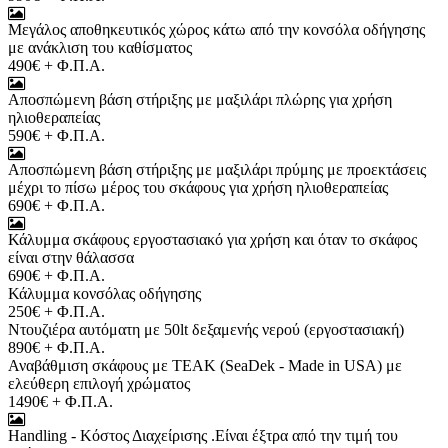
Μεγάλος αποθηκευτικός χώρος κάτω από την κονσόλα οδήγησης
με ανάκλιση του καθίσματος
490€ + Φ.Π.Α.
Αποσπώμενη βάση στήριξης με μαξιλάρι πλώρης για χρήση
ηλιοθεραπείας
590€ + Φ.Π.Α.
Αποσπώμενη βάση στήριξης με μαξιλάρι πρύμης με προεκτάσεις
μέχρι το πίσω μέρος του σκάφους για χρήση ηλιοθεραπείας
690€ + Φ.Π.Α.
Κάλυμμα σκάφους εργοστασιακό για χρήση και όταν το σκάφος
είναι στην θάλασσα
690€ + Φ.Π.Α.
Κάλυμμα κονσόλας οδήγησης
250€ + Φ.Π.Α.
Ντουζιέρα αυτόματη με 50lt δεξαμενής νερού (εργοστασιακή)
890€ + Φ.Π.Α.
Αναβάθμιση σκάφους με TEAK (SeaDek - Made in USA) με
ελεύθερη επιλογή χρώματος
1490€ + Φ.Π.Α.
Handling - Κόστος Διαχείρισης .Είναι έξτρα από την τιμή του