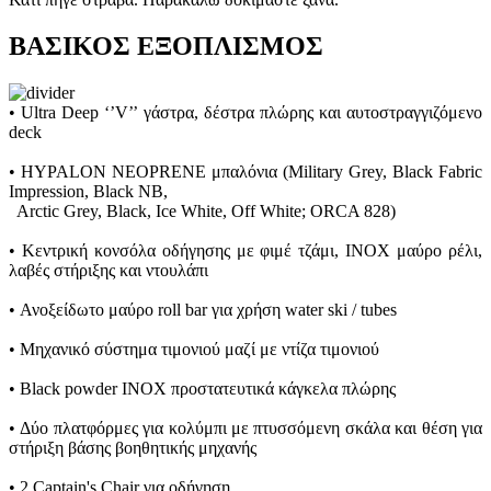
ΒΑΣΙΚΟΣ ΕΞΟΠΛΙΣΜΟΣ
• Ultra Deep ‘’V’’ γάστρα, δέστρα πλώρης και αυτοστραγγιζόμενο
deck
• HYPALON NEOPRENE μπαλόνια (Military Grey, Black Fabric
Impression, Black NB,
Arctic Grey, Black, Ice White, Off White; ORCA 828)
• Κεντρική κονσόλα οδήγησης με φιμέ τζάμι, INOX μαύρο ρέλι,
λαβές στήριξης και ντουλάπι
• Ανοξείδωτο μαύρο roll bar για χρήση water ski / tubes
• Μηχανικό σύστημα τιμονιού μαζί με ντίζα τιμονιού
• Black powder INOX προστατευτικά κάγκελα πλώρης
• Δύο πλατφόρμες για κολύμπι με πτυσσόμενη σκάλα και θέση για
στήριξη βάσης βοηθητικής μηχανής
• 2 Captain's Chair για οδήγηση