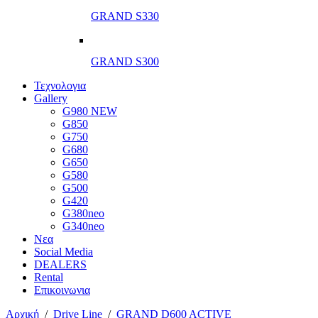
GRAND S330
GRAND S300
Τεχνολογια
Gallery
G980 NEW
G850
G750
G680
G650
G580
G500
G420
G380neo
G340neo
Νεα
Social Media
DEALERS
Rental
Επικοινωνια
Αρχική
/
Drive Line
/
GRAND D600 ACTIVE