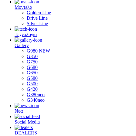
Μοντελα
Golden Line
Drive Line
Silver Line
Τεχνολογια
Gallery
G980 NEW
G850
G750
G680
G650
G580
G500
G420
G380neo
G340neo
Νεα
Social Media
DEALERS