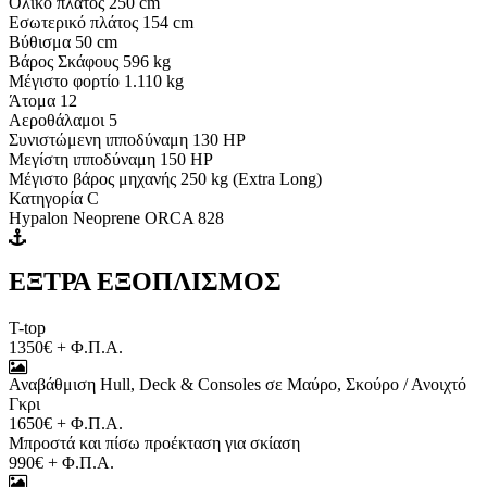
Ολικό πλάτος 250 cm
Εσωτερικό πλάτος 154 cm
Βύθισμα 50 cm
Βάρος Σκάφους 596 kg
Μέγιστο φορτίο 1.110 kg
Άτομα 12
Αεροθάλαμοι 5
Συνιστώμενη ιπποδύναμη 130 HP
Μεγίστη ιπποδύναμη 150 HP
Μέγιστο βάρος μηχανής 250 kg (Extra Long)
Κατηγορία C
Hypalon Neoprene ORCA 828
ΕΞΤΡΑ ΕΞΟΠΛΙΣΜΟΣ
T-top
1350€ + Φ.Π.Α.
Αναβάθμιση Hull, Deck & Consoles σε Μαύρο, Σκούρο / Ανοιχτό
Γκρι
1650€ + Φ.Π.Α.
Μπροστά και πίσω προέκταση για σκίαση
990€ + Φ.Π.Α.