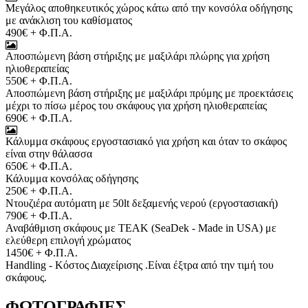
Μεγάλος αποθηκευτικός χώρος κάτω από την κονσόλα οδήγησης
με ανάκλιση του καθίσματος
490€ + Φ.Π.Α.
Αποσπώμενη βάση στήριξης με μαξιλάρι πλώρης για χρήση
ηλιοθεραπείας
550€ + Φ.Π.Α.
Αποσπώμενη βάση στήριξης με μαξιλάρι πρύμης με προεκτάσεις
μέχρι το πίσω μέρος του σκάφους για χρήση ηλιοθεραπείας
690€ + Φ.Π.Α.
Κάλυμμα σκάφους εργοστασιακό για χρήση και όταν το σκάφος
είναι στην θάλασσα
650€ + Φ.Π.Α.
Κάλυμμα κονσόλας οδήγησης
250€ + Φ.Π.Α.
Ντουζιέρα αυτόματη με 50lt δεξαμενής νερού (εργοστασιακή)
790€ + Φ.Π.Α.
Αναβάθμιση σκάφους με TEAK (SeaDek - Made in USA) με
ελεύθερη επιλογή χρώματος
1450€ + Φ.Π.Α.
Handling - Κόστος Διαχείρισης .Είναι έξτρα από την τιμή του
σκάφους.
ΦΩΤΟΓΡΑΦΙΕΣ