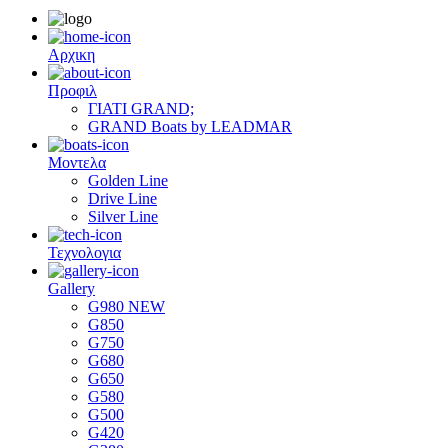
Αρχικη
Προφιλ
ΓΙΑΤΙ GRAND;
GRAND Boats by LEADMAR
Μοντελα
Golden Line
Drive Line
Silver Line
Τεχνολογια
Gallery
G980 NEW
G850
G750
G680
G650
G580
G500
G420