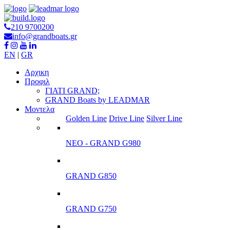
210 9700200
info@grandboats.gr
EN
|
GR
Αρχικη
Προφιλ
ΓΙΑΤΙ GRAND;
GRAND Boats by LEADMAR
Μοντελα
Golden Line
Drive Line
Silver Line
ΝΕΟ - GRAND G980
GRAND G850
GRAND G750