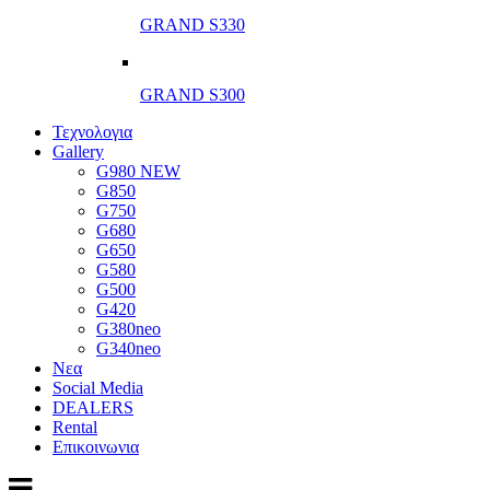
GRAND S330
GRAND S300
Τεχνολογια
Gallery
G980 NEW
G850
G750
G680
G650
G580
G500
G420
G380neo
G340neo
Νεα
Social Media
DEALERS
Rental
Επικοινωνια