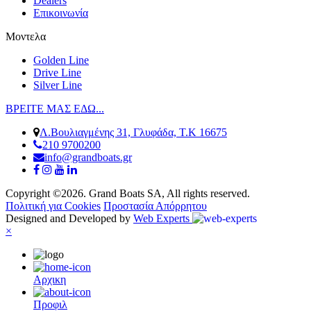
Dealers
Επικοινωνία
Μοντελα
Golden Line
Drive Line
Silver Line
ΒΡΕΙΤΕ ΜΑΣ ΕΔΩ...
Λ.Βουλιαγμένης 31, Γλυφάδα, Τ.Κ 16675
210 9700200
info@grandboats.gr
Copyright ©2026. Grand Boats SA, All rights reserved.
Πολιτική για Cookies
Προστασία Απόρρητου
Designed and Developed by
Web Experts
×
Αρχικη
Προφιλ