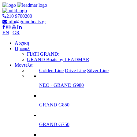
210 9700200
info@grandboats.gr
EN
|
GR
Αρχικη
Προφιλ
ΓΙΑΤΙ GRAND;
GRAND Boats by LEADMAR
Μοντελα
Golden Line
Drive Line
Silver Line
ΝΕΟ - GRAND G980
GRAND G850
GRAND G750