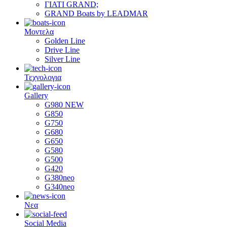
ΓΙΑΤΙ GRAND;
GRAND Boats by LEADMAR
Μοντελα
Golden Line
Drive Line
Silver Line
Τεχνολογια
Gallery
G980 NEW
G850
G750
G680
G650
G580
G500
G420
G380neo
G340neo
Νεα
Social Media