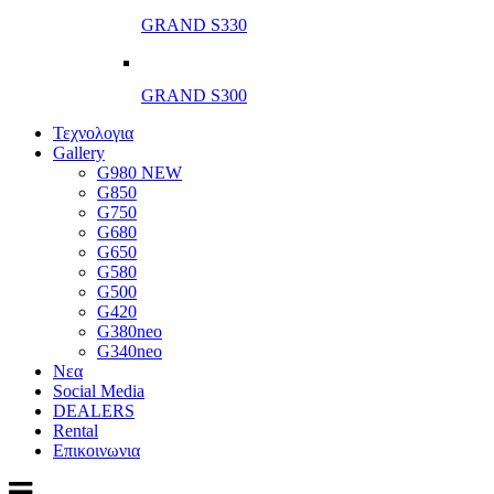
GRAND S330
GRAND S300
Τεχνολογια
Gallery
G980 NEW
G850
G750
G680
G650
G580
G500
G420
G380neo
G340neo
Νεα
Social Media
DEALERS
Rental
Επικοινωνια