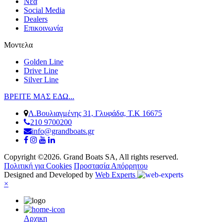
Νέα
Social Media
Dealers
Επικοινωνία
Μοντελα
Golden Line
Drive Line
Silver Line
ΒΡΕΙΤΕ ΜΑΣ ΕΔΩ...
Λ.Βουλιαγμένης 31, Γλυφάδα, Τ.Κ 16675
210 9700200
info@grandboats.gr
Copyright ©2026. Grand Boats SA, All rights reserved.
Πολιτική για Cookies
Προστασία Απόρρητου
Designed and Developed by
Web Experts
×
Αρχικη