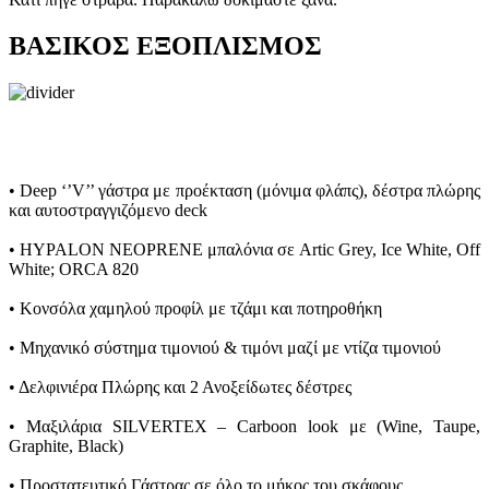
ΒΑΣΙΚΟΣ ΕΞΟΠΛΙΣΜΟΣ
• Deep ‘’V’’ γάστρα με προέκταση (μόνιμα φλάπς), δέστρα πλώρης
και αυτοστραγγιζόμενο deck
• HYPALON NEOPRENE μπαλόνια σε Artic Grey, Ice White, Off
White; ORCA 820
• Κονσόλα χαμηλού προφίλ με τζάμι και ποτηροθήκη
• Μηχανικό σύστημα τιμονιού & τιμόνι μαζί με ντίζα τιμονιού
• Δελφινιέρα Πλώρης και 2 Ανοξείδωτες δέστρες
• Mαξιλάρια SILVERTEX – Carboon look με (Wine, Taupe,
Graphite, Black)
• Προστατευτικό Γάστρας σε όλο το μήκος του σκάφους