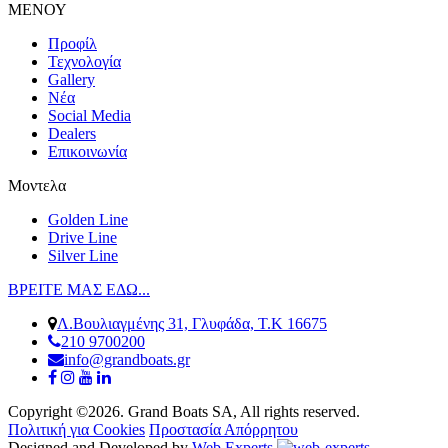
ΜΕΝΟΥ
Προφίλ
Τεχνολογία
Gallery
Νέα
Social Media
Dealers
Επικοινωνία
Μοντελα
Golden Line
Drive Line
Silver Line
ΒΡΕΙΤΕ ΜΑΣ ΕΔΩ...
Λ.Βουλιαγμένης 31, Γλυφάδα, Τ.Κ 16675
210 9700200
info@grandboats.gr
Copyright ©2026. Grand Boats SA, All rights reserved.
Πολιτική για Cookies
Προστασία Απόρρητου
Designed and Developed by
Web Experts