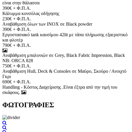
είναι στην θάλασσα
390€ + Φ.Π.Α.
Κάλυμμα κονσόλας οδήγησης
230€ + Φ.Π.Α.
Aναβάθμιση όλων των INOX σε Black powder
390€ + Φ.Π.Α.
Εργοστασιακό tank καυσίμου 42lit με τάπα πλήρωσης εξαεριστικό
και φλοτέρ
790€ + Φ.Π.Α.
Αναβάθμιση μπαλονιών σε Grey, Black Fabric Impression, Black
NB: ORCA 828
750€ + Φ.Π.Α.
Αναβάθμιση Hull, Deck & Consoles σε Μαύρο, Σκούρο / Ανοιχτό
Γκρι
690€ + Φ.Π.Α.
Handling - Κόστος Διαχείρισης .Είναι έξτρα από την τιμή του
σκάφους.
ΦΩΤΟΓΡΑΦΙΕΣ