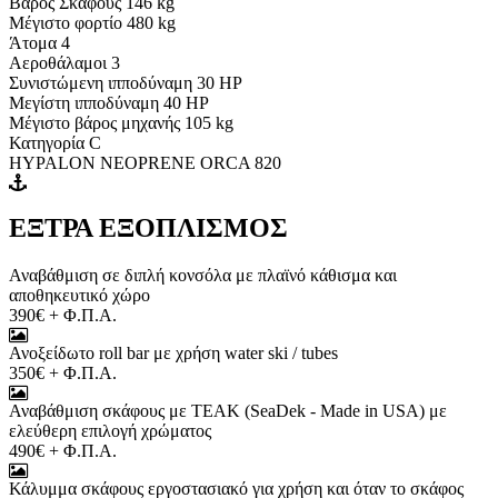
Βάρος Σκάφους 146 kg
Μέγιστο φορτίο 480 kg
Άτομα 4
Αεροθάλαμοι 3
Συνιστώμενη ιπποδύναμη 30 HP
Μεγίστη ιπποδύναμη 40 HP
Μέγιστο βάρος μηχανής 105 kg
Κατηγορία C
HYPALON NEOPRENE ORCA 820
ΕΞΤΡΑ ΕΞΟΠΛΙΣΜΟΣ
Αναβάθμιση σε διπλή κονσόλα με πλαϊνό κάθισμα και
αποθηκευτικό χώρο
390€ + Φ.Π.Α.
Ανοξείδωτο roll bar με χρήση water ski / tubes
350€ + Φ.Π.Α.
Αναβάθμιση σκάφους με TEAK (SeaDek - Made in USA) με
ελεύθερη επιλογή χρώματος
490€ + Φ.Π.Α.
Κάλυμμα σκάφους εργοστασιακό για χρήση και όταν το σκάφος