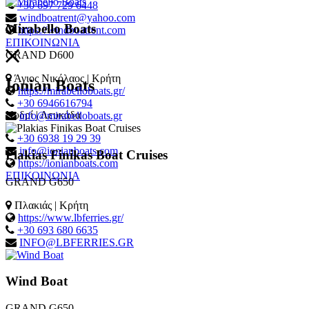
+30 697 729 6448
windboatrent@yahoo.com
Mirabello Boats
https://windboatrent.com
ΕΠΙΚΟΙΝΩΝΙΑ
GRAND D600
Άγιος Νικόλαος | Κρήτη
Ionian Boats
https://mirabelloboats.gr/
+30 6946616794
Νυδρί | Λευκάδα
info@mirabelloboats.gr
+30 6938 19 29 39
info@ionianboats.com
Plakias Finikas Boat Cruises
https://ionianboats.com
ΕΠΙΚΟΙΝΩΝΙΑ
GRAND G650
Πλακιάς | Κρήτη
https://www.lbferries.gr/
+30 693 680 6635
INFO@LBFERRIES.GR
Wind Boat
GRAND G650