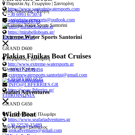
Παραλία Αγ. Γεωργίου | Σαντορίνη
https://www.santoriniwatersports.com
Άγιος Νικόλαος | Κρήτη
+30 6993 675074
santoriniwatersports@outlook.com
+30 6946616794
info@mirabelloboats.gr
https://mirabelloboats.gr/
Extreme Water Sports Santorini
ΕΠΙΚΟΙΝΩΝΙΑ
GRAND D600
Plakias Finikas Boat Cruises
Περίβολος | Σαντορίνη
http://www.extreme-watersports.gr
Πλακιάς | Κρήτη
+30 697 29 49494
extremewatersports.santorini@gmail.com
+30 693 680 6635
INFO@LBFERRIES.GR
https://www.lbferries.gr/
Seafari Adventures
ΕΠΙΚΟΙΝΩΝΙΑ
GRAND G650
Wind Boat
Ελ. Βενιζέλου | Πλωμάρι
https://www.seafariadventures.gr
+30 22520-33489
Νέο Κλήμα | Σκόπελος
gmkadventures@gmail.com