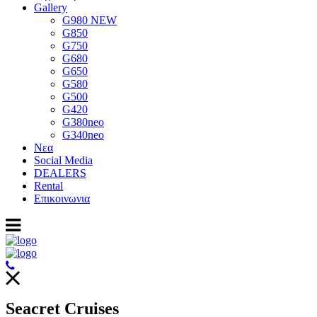
Gallery
G980 NEW
G850
G750
G680
G650
G580
G500
G420
G380neo
G340neo
Νεα
Social Media
DEALERS
Rental
Επικοινωνια
Seacret Cruises