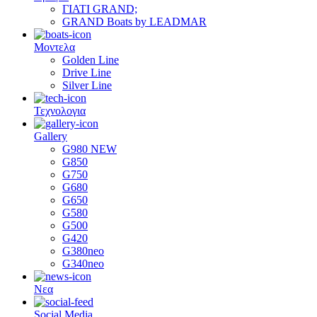
ΓΙΑΤΙ GRAND;
GRAND Boats by LEADMAR
Μοντελα
Golden Line
Drive Line
Silver Line
Τεχνολογια
Gallery
G980 NEW
G850
G750
G680
G650
G580
G500
G420
G380neo
G340neo
Νεα
Social Media