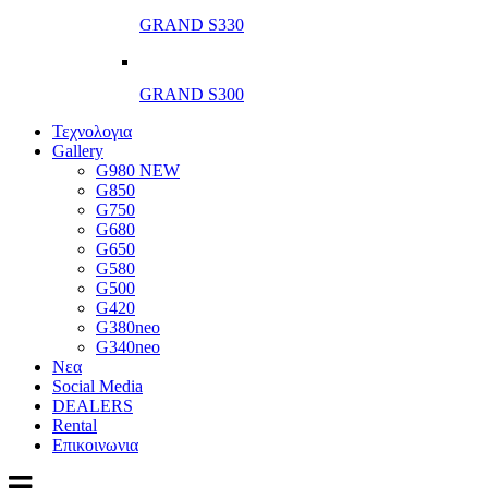
GRAND S330
GRAND S300
Τεχνολογια
Gallery
G980 NEW
G850
G750
G680
G650
G580
G500
G420
G380neo
G340neo
Νεα
Social Media
DEALERS
Rental
Επικοινωνια