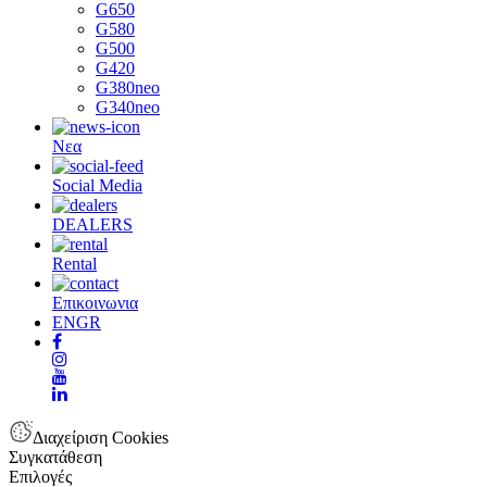
G650
G580
G500
G420
G380neo
G340neo
Νεα
Social Media
DEALERS
Rental
Επικοινωνια
EN
GR
Διαχείριση Cookies
Συγκατάθεση
Επιλογές