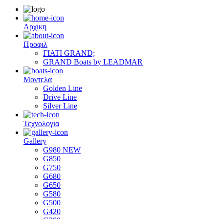
Αρχικη
Προφιλ
ΓΙΑΤΙ GRAND;
GRAND Boats by LEADMAR
Μοντελα
Golden Line
Drive Line
Silver Line
Τεχνολογια
Gallery
G980 NEW
G850
G750
G680
G650
G580
G500
G420