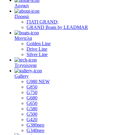
Αρχικη
Προφιλ
ΓΙΑΤΙ GRAND;
GRAND Boats by LEADMAR
Μοντελα
Golden Line
Drive Line
Silver Line
Τεχνολογια
Gallery
G980 NEW
G850
G750
G680
G650
G580
G500
G420
G380neo
G340neo