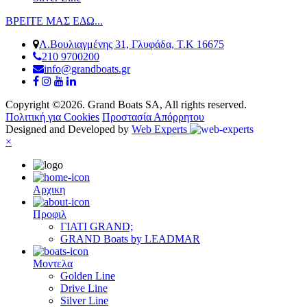
ΒΡΕΙΤΕ ΜΑΣ ΕΔΩ...
Λ.Βουλιαγμένης 31, Γλυφάδα, Τ.Κ 16675
210 9700200
info@grandboats.gr
Copyright ©2026. Grand Boats SA, All rights reserved.
Πολιτική για Cookies
Προστασία Απόρρητου
Designed and Developed by
Web Experts
×
Αρχικη
Προφιλ
ΓΙΑΤΙ GRAND;
GRAND Boats by LEADMAR
Μοντελα
Golden Line
Drive Line
Silver Line