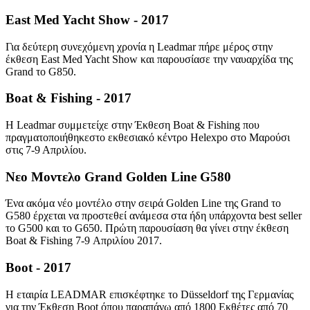
East Med Yacht Show - 2017
Για δεύτερη συνεχόμενη χρονία η Leadmar πήρε μέρος στην
έκθεση East Med Yacht Show και παρουσίασε την ναυαρχίδα της
Grand το G850.
Boat & Fishing - 2017
H Leadmar συμμετείχε στην Έκθεση Boat & Fishing που
πραγματοποιήθηκεστο εκθεσιακό κέντρο Helexpo στο Μαρούσι
στις 7-9 Απριλίου.
Νεο Μοντελο Grand Golden Line G580
Ένα ακόμα νέο μοντέλο στην σειρά Golden Line της Grand το
G580 έρχεται να προστεθεί ανάμεσα στα ήδη υπάρχοντα best seller
το G500 και το G650. Πρώτη παρουσίαση θα γίνει στην έκθεση
Boat & Fishing 7-9 Απριλίου 2017.
Boot - 2017
Η εταιρία LΕΑDMAR επισκέφτηκε το Düsseldorf της Γερμανίας
για την Έκθεση Boot όπου παραπάνω από 1800 Εκθέτες από 70