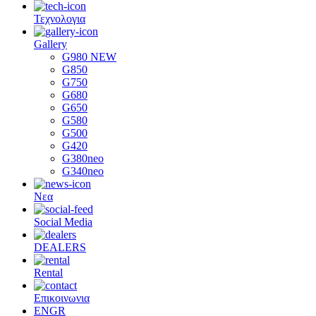
Τεχνολογια
Gallery
G980 NEW
G850
G750
G680
G650
G580
G500
G420
G380neo
G340neo
Νεα
Social Media
DEALERS
Rental
Επικοινωνια
EN
GR