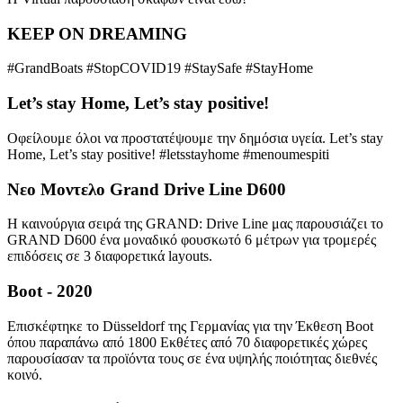
KEEP ON DREAMING
#GrandBoats #StopCOVID19 #StaySafe #StayHome
Let’s stay Home, Let’s stay positive!
Οφείλουμε όλοι να προστατέψουμε την δημόσια υγεία. Let’s stay
Home, Let’s stay positive! #letsstayhome #menoumespiti
Νεο Μοντελο Grand Drive Line D600
Η καινούργια σειρά της GRAND: Drive Line μας παρουσιάζει το
GRAND D600 ένα μοναδικό φουσκωτό 6 μέτρων για τρομερές
επιδόσεις σε 3 διαφορετικά layouts.
Boot - 2020
Eπισκέφτηκε το Düsseldorf της Γερμανίας για την Έκθεση Boot
όπου παραπάνω από 1800 Εκθέτες από 70 διαφορετικές χώρες
παρουσίασαν τα προϊόντα τους σε ένα υψηλής ποιότητας διεθνές
κοινό.