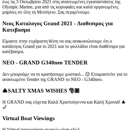
έως τις 5 Οκτωβρίου 2021 στις ανανεωμένες εγκαταστάσεις της
Olympic Marine, μια από τις κορυφαίες και καλά οργανωμένες
μαρίνες σε όλη τη Μεσόγειο. Σας περιμένουμε.
Νεος Καταλογος Grand 2021 - Διαθεσιμος για
Κατεβασμα
Είμαστε στην ευχάριστη θέση να σας ανακοινώσουμε ότι ο
κατάλογος Grand για το 2021 και το φυλλάδιο είναι διαθέσιμα για
κατέβασμα.
NEO - GRAND G340neo TENDER
Δεν μπορούμε να το κρατήσουμε μυστικό... 😉 Ετοιμαστείτε για το
ανανεωμένο Tender της GRAND το ΝΕΟ - G340neo.
🎄SALTY XMAS WISHES 🎅🏼
Η GRAND σας εύχεται Καλά Χριστούγεννα και Καλή Χρονιά! 🎄
🎷
Virtual Boat Viewings
H Virtual παρουσίαση σκαφών είναι εδώ!