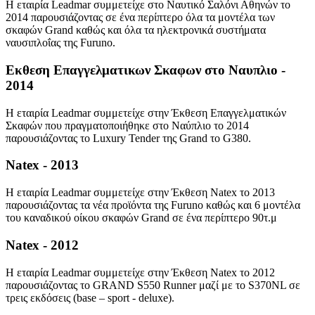
Η εταιρία Leadmar συμμετείχε στο Ναυτικό Σαλόνι Αθηνών το
2014 παρουσιάζοντας σε ένα περίπτερο όλα τα μοντέλα των
σκαφών Grand καθώς και όλα τα ηλεκτρονικά συστήματα
ναυσιπλοΐας της Furuno.
Εκθεση Επαγγελματικων Σκαφων στο Ναυπλιο -
2014
Η εταιρία Leadmar συμμετείχε στην Έκθεση Επαγγελματικών
Σκαφών που πραγματοποιήθηκε στο Ναύπλιο το 2014
παρουσιάζοντας το Luxury Tender της Grand το G380.
Natex - 2013
Η εταιρία Leadmar συμμετείχε στην Έκθεση Natex το 2013
παρουσιάζοντας τα νέα προϊόντα της Furuno καθώς και 6 μοντέλα
του καναδικού οίκου σκαφών Grand σε ένα περίπτερο 90τ.μ
Natex - 2012
Η εταιρία Leadmar συμμετείχε στην Έκθεση Natex το 2012
παρουσιάζοντας το GRAND S550 Runner μαζί με το S370NL σε
τρεις εκδόσεις (base – sport - deluxe).