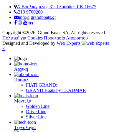
Λ.Βουλιαγμένης 31, Γλυφάδα, Τ.Κ 16675
210 9700200
info@grandboats.gr
Copyright ©2026. Grand Boats SA, All rights reserved.
Πολιτική για Cookies
Προστασία Απόρρητου
Designed and Developed by
Web Experts
×
Αρχικη
Προφιλ
ΓΙΑΤΙ GRAND;
GRAND Boats by LEADMAR
Μοντελα
Golden Line
Drive Line
Silver Line
Τεχνολογια