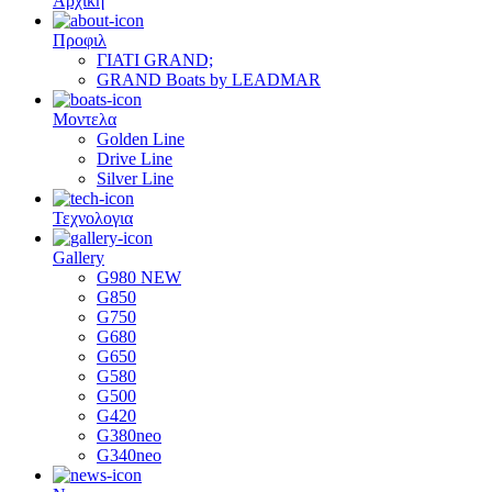
Αρχικη
Προφιλ
ΓΙΑΤΙ GRAND;
GRAND Boats by LEADMAR
Μοντελα
Golden Line
Drive Line
Silver Line
Τεχνολογια
Gallery
G980 NEW
G850
G750
G680
G650
G580
G500
G420
G380neo
G340neo