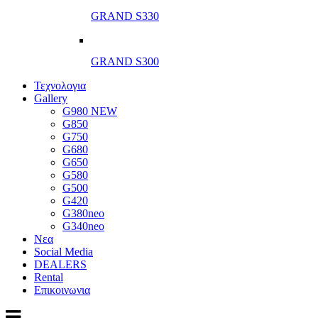
GRAND S330
GRAND S300
Τεχνολογια
Gallery
G980 NEW
G850
G750
G680
G650
G580
G500
G420
G380neo
G340neo
Νεα
Social Media
DEALERS
Rental
Επικοινωνια