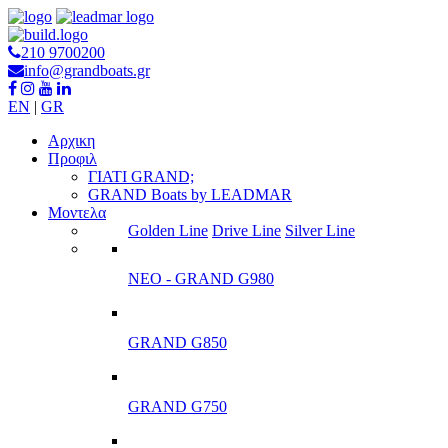
210 9700200
info@grandboats.gr
EN
|
GR
Αρχικη
Προφιλ
ΓΙΑΤΙ GRAND;
GRAND Boats by LEADMAR
Μοντελα
Golden Line
Drive Line
Silver Line
ΝΕΟ - GRAND G980
GRAND G850
GRAND G750