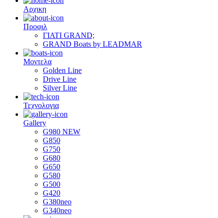
Αρχικη
Προφιλ
ΓΙΑΤΙ GRAND;
GRAND Boats by LEADMAR
Μοντελα
Golden Line
Drive Line
Silver Line
Τεχνολογια
Gallery
G980 NEW
G850
G750
G680
G650
G580
G500
G420
G380neo
G340neo